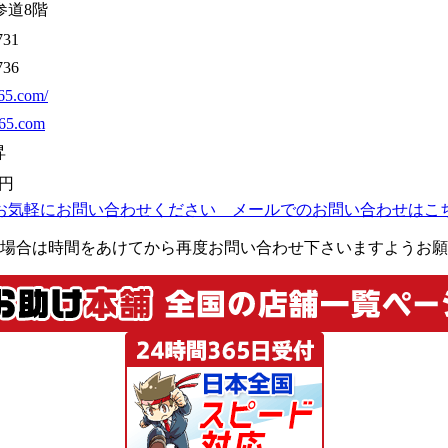
参道8階
731
736
365.com/
65.com
昇
0円
場合は時間をあけてから再度お問い合わせ下さいますようお願