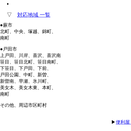
▽
対応地域 一覧
●蕨市
北町、中央、塚越、錦町、
南町
●戸田市
上戸田、川岸、喜沢、喜沢南
笹目、笹目北町、笹目南町、
下笹目、下戸田、下前、
戸田公園、中町、新曽、
新曽南、早瀬、氷川町、
美女木、美女木東、本町、
南町
その他、周辺市区町村
▶
便利屋